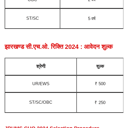
ST/SC
5 वर्ष
झारखण्ड सी.एच.ओ. रिक्ति 2024 : आवेदन शुल्क
श्रेणी
शुल्क
UR/EWS
₹ 500
ST/SC/OBC
₹
2
50